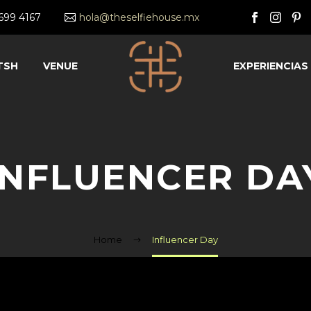
2699 4167
hola@theselfiehouse.mx
TSH
VENUE
EXPERIENCIAS
INFLUENCER DA
Home
Influencer Day