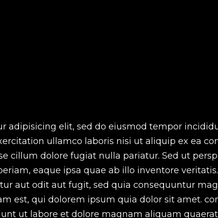
r adipisicing elit, sed do eiusmod tempor incididu
rcitation ullamco laboris nisi ut aliquip ex ea c
se cillum dolore fugiat nulla pariatur. Sed ut persp
riam, eaque ipsa quae ab illo inventore veritatis
tur aut odit aut fugit, sed quia consequuntur mag
 est, qui dolorem ipsum quia dolor sit amet. cons
t ut labore et dolore magnam aliquam quaerat v