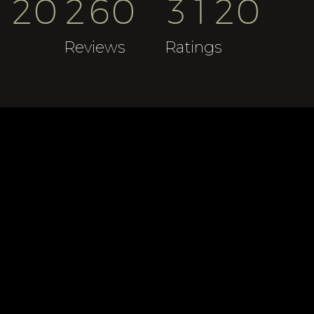
1
2
0
2
6
0
3
1
2
0
s
Reviews
Ratings