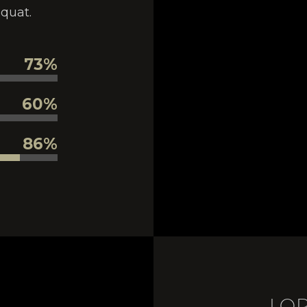
quat.
73%
60%
86%
LO