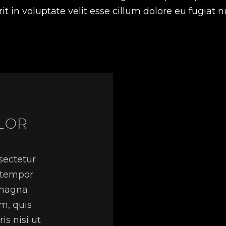
t in voluptate velit esse cillum dolore eu fugiat nu
LOR
sectetur
d tempor
 magna
m, quis
is nisi ut