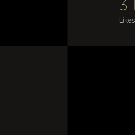
3
Like