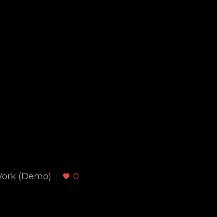
Work (Demo)
0