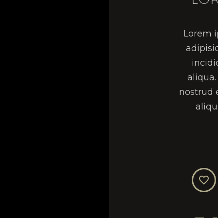
Lorem i
adipisi
incid
aliqua
nostrud e
aliq

