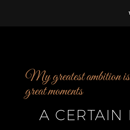
My greatest ambition is 
great moments
A CERTAIN