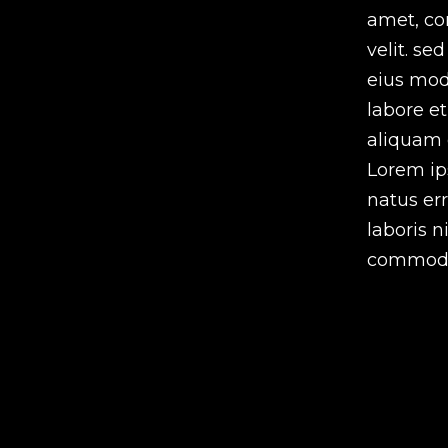
amet, con
velit. s
eius mod
labore e
aliquam 
Lorem ip
natus err
laboris n
commod