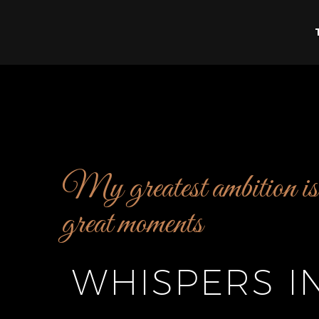
My greatest ambition is 
great moments
WHISPERS I