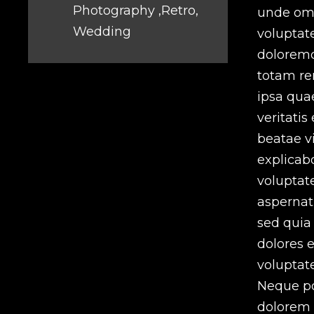
Photography ,Retro,
unde omni
Wedding
volupta
dolorem
totam re
ipsa quae
veritatis
beatae vi
explicab
voluptat
aspernatu
sed quia
dolores e
voluptat
Neque po
dolorem 