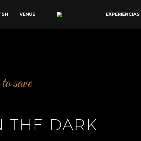
TSH
VENUE
EXPERIENCIAS
to save
N THE DARK