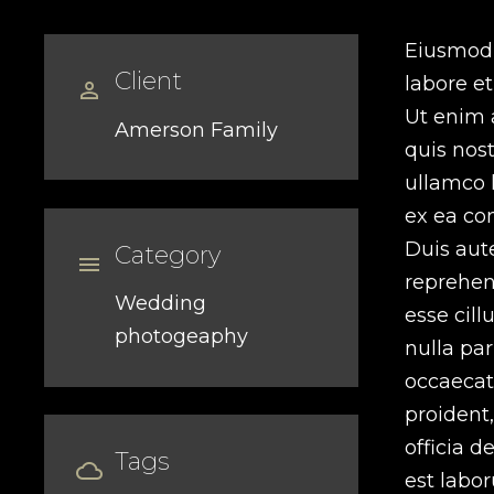
Eiusmod 
Client
labore e


Ut enim 
Amerson Family
quis nost
ullamco l
ex ea c
Duis aute
Category


reprehend
Wedding
esse cill
photogeaphy
nulla par
occaecat
proident,
officia d
Tags


est labor