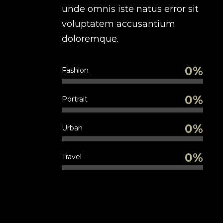
unde omnis iste natus error sit
voluptatem accusantium
doloremque.
0%
Fashion
0%
Portrait
0%
Urban
0%
Travel