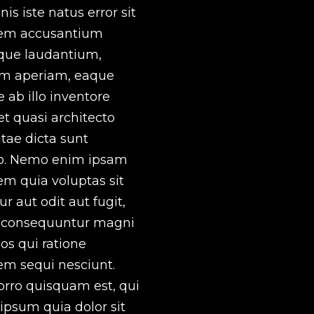
s iste natus error sit
tem accusantium
que laudantium,
m aperiam, eaque
 ab illo inventore
 et quasi architecto
tae dicta sunt
o. Nemo enim ipsam
em quia voluptas sit
r aut odit aut fugit,
 consequuntur magni
os qui ratione
em sequi nesciunt.
rro quisquam est, qui
ipsum quia dolor sit