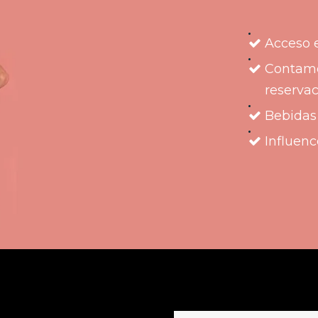
Acceso 
Contamos
reservac
Bebidas 
Influenc