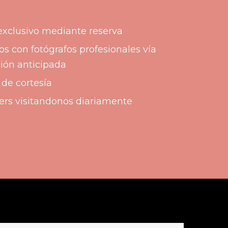
exclusivo mediante reserva
 con fotógrafos profesionales vía
ión anticipada
de cortesía
ers visitandonos diariamente