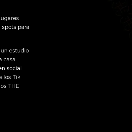
lugares
s spots para
 un estudio
a casa
en social
 los Tik
amos THE