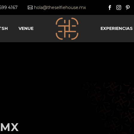
2699 4167
hola@theselfiehouse.mx
TSH
VENUE
EXPERIENCIAS
DMX