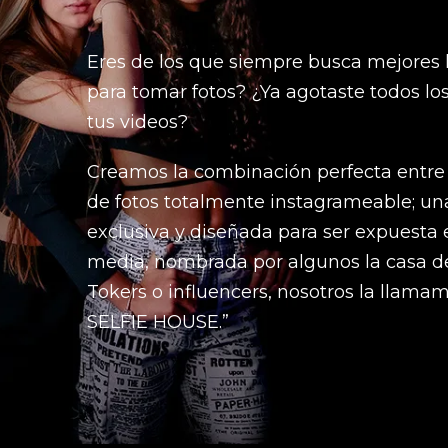
Eres de los que siempre busca mejores 
para tomar fotos? ¿Ya agotaste todos lo
tus videos?
Creamos la combinación perfecta entre
de fotos totalmente instagrameable; un
exclusiva y diseñada para ser expuesta 
media, nombrada por algunos la casa de
Tokers o influencers, nosotros la llam
SELFIE HOUSE.”