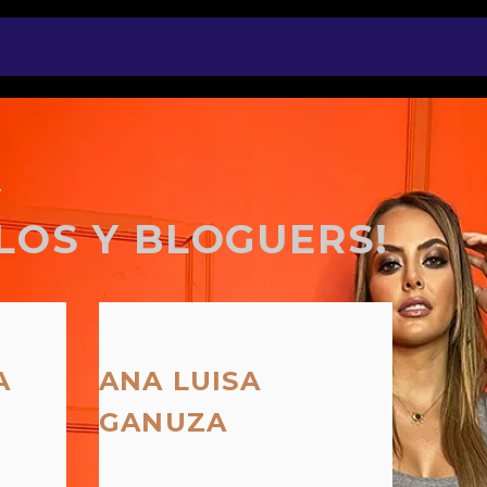
.
LOS Y BLOGUERS!
A
ANA LUISA
GANUZA