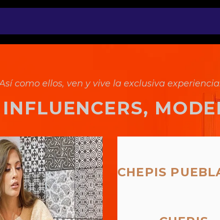
Así como ellos, ven y vive la exclusiva experiencia
S INFLUENCERS, MODE
CHEPIS PUEBL