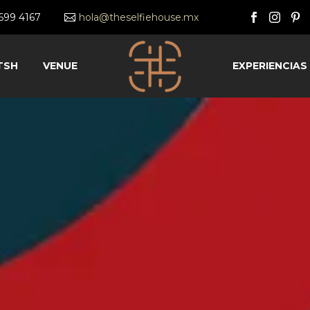
2699 4167
hola@theselfiehouse.mx
TSH
VENUE
EXPERIENCIAS