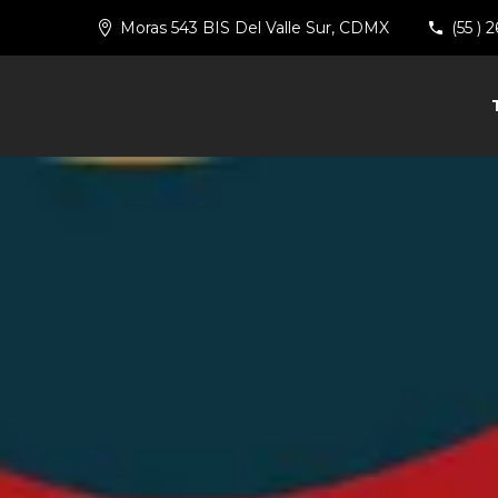
Moras 543 BIS Del Valle Sur, CDMX
(55 ) 