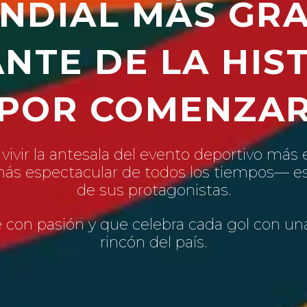
NDIAL MÁS GR
NTE DE LA HIST
POR COMENZA
 vivir la antesala del evento deportivo más
s espectacular de todos los tiempos— est
de sus protagonistas.
e con pasión y que celebra cada gol con un
rincón del país.