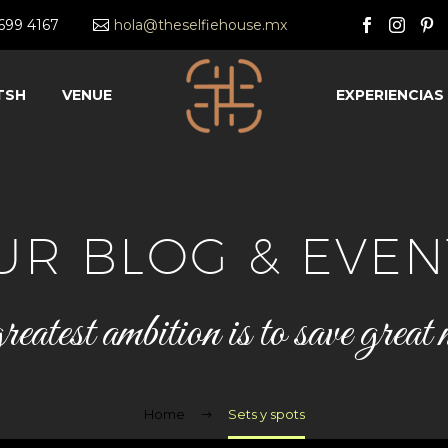
2699 4167
hola@theselfiehouse.mx
TSH
VENUE
EXPERIENCIAS
UR BLOG & EVEN
test ambition is to save great
Home
Sets y spots