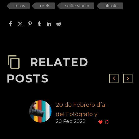
fotos
reels
selfie studio
tiktoks
RELATED
POSTS
20 de Febrero día
del Fotógrafo y
20 Feb 2022
0
camarógrafo en
México