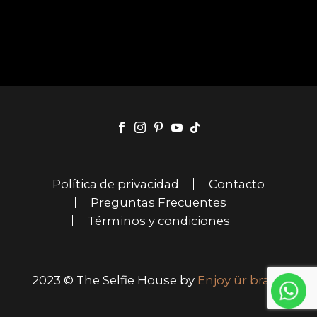
Celebramos a
nuestros
Fotógrafos en
México El 20 de
febrero se celebra
en México el Día
del Fotógrafo y
Camarógrafo….
Política de privacidad
Contacto
Preguntas Frecuentes
Términos y condiciones
2023 © The Selfie House by
Enjoy ür brand